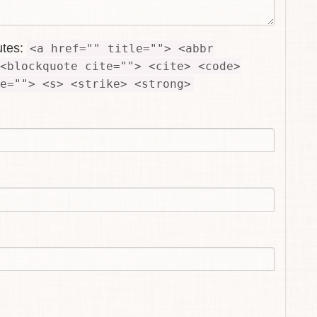
utes:
<a href="" title=""> <abbr
<blockquote cite=""> <cite> <code>
e=""> <s> <strike> <strong>