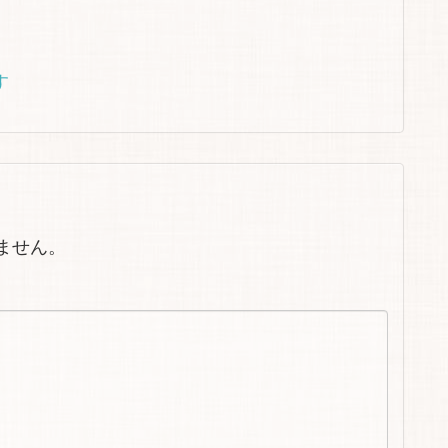
です
ません。