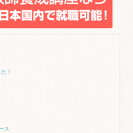
した！
ース