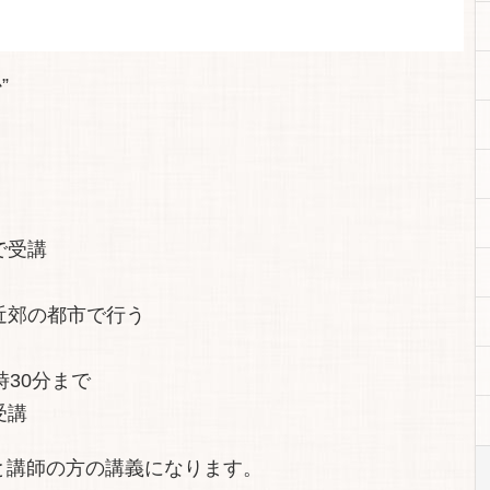
”
で受講
近郊の都市で行う
時30分まで
受講
と講師の方の講義になります。