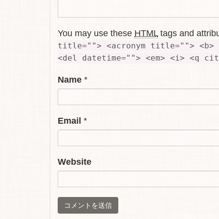
You may use these
HTML
tags and attrib
title=""> <acronym title=""> <b> 
<del datetime=""> <em> <i> <q cit
Name
*
Email
*
Website