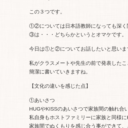
この３つです。
①②については日本語教師になっても深く
③は・・・どちらかというとオマケです。
今日は①と②についてお話したいと思いま
私がクラスメートや先生の前で発表したこ
簡潔に書いていきますね。
【文化の違いを感じた点】
①あいさつ
HUGやKISSのあいさつで家族間の触れ合
私自身もホストファミリーに家族と同様に
家族間でぬくもりを感じ合う事ができて、