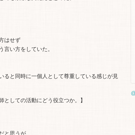
方はせず
う言い方をしていた。
いると同時に一個人として尊重している感じが見
@
師としての活動にどう役立つか。】
だと思うが